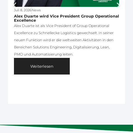
Juli 8, 2026
News
J
Alex Duarte wird Vice President Group Operational
Excellence
D
Alex Duarte ist als Vice President of Group Operational
S
Excellence zu Schnellecke Logistics gewechselt. In seiner
R
neuen Funktion wird er die weltweiten Aktivitäten in den
u
Bereichen Solutions Engineering, Digitalisierung, Lean,
PMO und Automatisierung leiten.
Weiterlesen