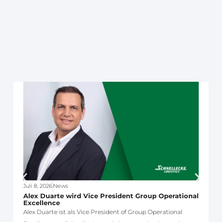
Juli 8, 2026
News
J
Alex Duarte wird Vice President Group Operational
Excellence
D
Alex Duarte ist als Vice President of Group Operational
S